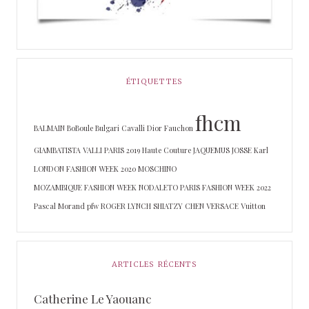
ÉTIQUETTES
fhcm
BALMAIN
BoBoule
Bulgari
Cavalli
Dior
Fauchon
GIAMBATISTA VALLI PARIS 2019
Haute Couture
JAQUEMUS
JOSSE
Karl
LONDON FASHION WEEK 2020
MOSCHINO
MOZAMBIQUE FASHION WEEK
NODALETO
PARIS FASHION WEEK 2022
Pascal Morand
pfw
ROGER LYNCH
SHIATZY CHEN
VERSACE
Vuitton
ARTICLES RÉCENTS
Catherine Le Yaouanc