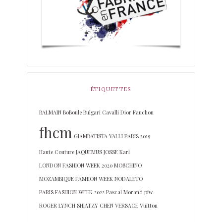
ÉTIQUETTES
BALMAIN
BoBoule
Bulgari
Cavalli
Dior
Fauchon
fhcm
GIAMBATISTA VALLI PARIS 2019
Haute Couture
JAQUEMUS
JOSSE
Karl
LONDON FASHION WEEK 2020
MOSCHINO
MOZAMBIQUE FASHION WEEK
NODALETO
PARIS FASHION WEEK 2022
Pascal Morand
pfw
ROGER LYNCH
SHIATZY CHEN
VERSACE
Vuitton