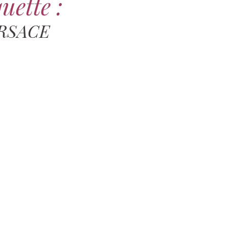
uette :
RSACE