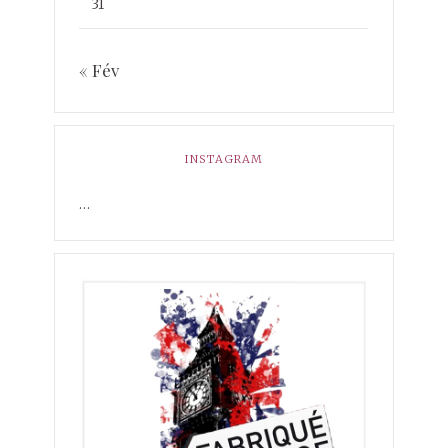
31
« Fév
INSTAGRAM
…